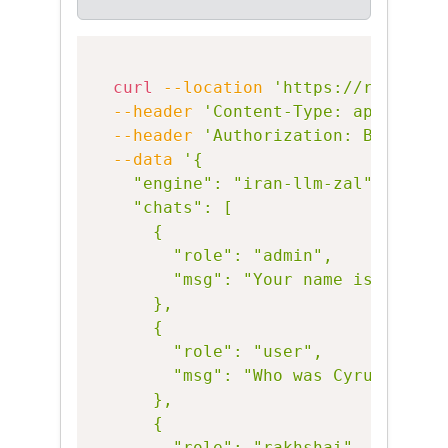
Copy
curl
--location
'https://rakhshai
--header
'Content-Type: applicati
--header
'Authorization: Bearer {
--data
'{

    "engine": "iran-llm-zal",

    "chats": [

      {

        "role": "admin",

        "msg": "Your name is Aria AI
      },

      {

        "role": "user",

        "msg": "Who was Cyrus the Gr
      },

      {

        "role": "rakhshai",
