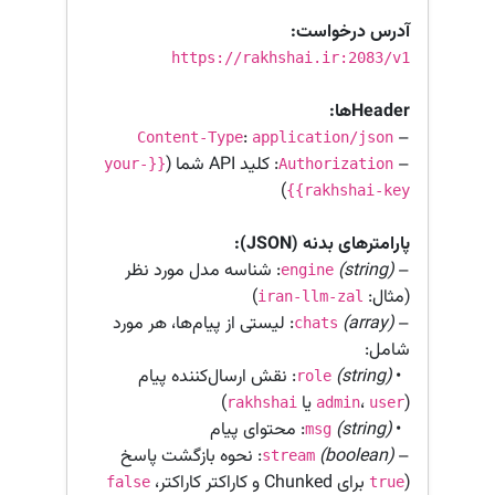
آدرس درخواست:
https://rakhshai.ir:2083/v1
Headerها:
:
–
Content-Type
application/json
–
: کلید API شما (
{{your-
Authorization
)
rakhshai-key}}
پارامترهای بدنه (JSON):
–
(string)
: شناسه مدل مورد نظر
engine
(مثال:
)
iran-llm-zal
–
(array)
: لیستی از پیام‌ها، هر مورد
chats
شامل:
•
(string)
: نقش ارسال‌کننده پیام
role
(
،
یا
)
rakhshai
admin
user
•
(string)
: محتوای پیام
msg
–
(boolean)
: نحوه بازگشت پاسخ
stream
(
برای Chunked و کاراکتر کاراکتر،
false
true