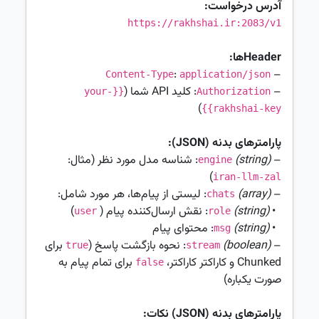
آدرس درخواست:
https://rakhshai.ir:2083/v1
Headerها:
:
–
Content-Type
application/json
–
: کلید API شما (
{{your-
Authorization
)
rakhshai-key}}
پارامترهای بدنه (JSON):
–
(string)
: شناسه مدل مورد نظر (مثال:
engine
)
iran-llm-zal
–
(array)
: لیستی از پیام‌ها، هر مورد شامل:
chats
•
(string)
: نقش ارسال‌کننده پیام (
)
user
role
•
(string)
: محتوای پیام
msg
–
(boolean)
: نحوه بازگشت پاسخ (
برای
true
stream
Chunked و کاراکتر کاراکتر،
برای تمام پیام به
false
صورت یکباره)
پارامترهای بدنه (JSON) نکات: